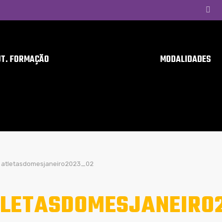
UT. FORMAÇÃO
MODALIDADES
atletasdomesjaneiro2023_02
LETASDOMESJANEIRO