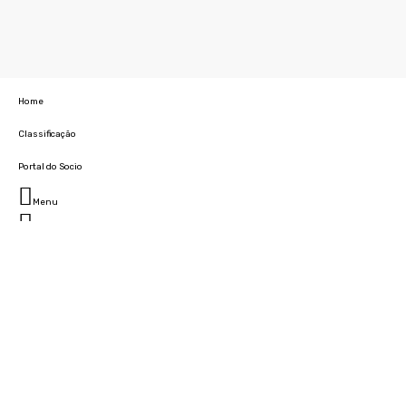
Home
Classificação
Portal do Socio
Menu
Fechar
Home
Clube
História
Marcha
Sede
Instalações