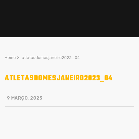
Home
>
atletasdomesjaneiro2023_04
ATLETASDOMESJANEIRO2023_04
9 MARÇO, 2023