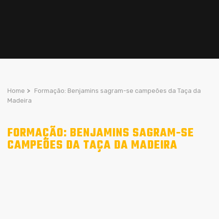
Home
>
Formação: Benjamins sagram-se campeões da Taça da
Madeira
FORMAÇÃO: BENJAMINS SAGRAM-SE
CAMPEÕES DA TAÇA DA MADEIRA