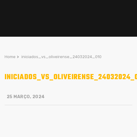
Home
>
iniciados_vs_oliveirense_24032024_010
INICIADOS_VS_OLIVEIRENSE_24032024_
25 MARÇO, 2024