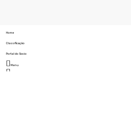
Home
Classificação
Portal do Socio
Menu
Fechar
Home
Clube
História
Marcha
Sede
Instalações