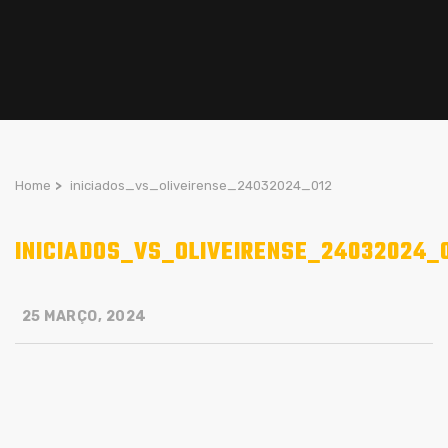
Home
>
iniciados_vs_oliveirense_24032024_012
INICIADOS_VS_OLIVEIRENSE_24032024_
25 MARÇO, 2024