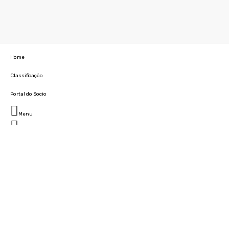
Home
Classificação
Portal do Socio
Menu
Fechar
Home
Clube
História
Marcha
Sede
Instalações