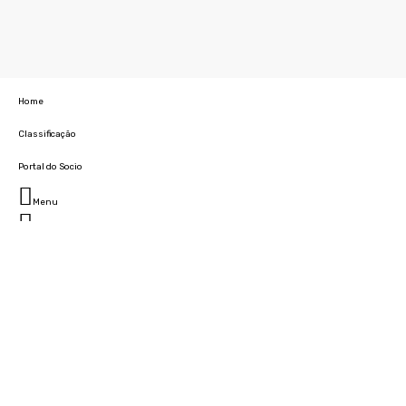
Home
Classificação
Portal do Socio
Menu
Fechar
Home
Clube
História
Marcha
Sede
Instalações