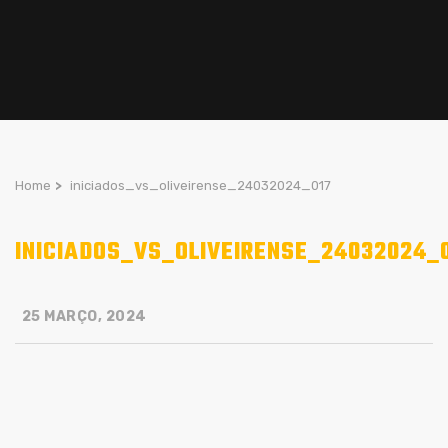
Home
>
iniciados_vs_oliveirense_24032024_017
INICIADOS_VS_OLIVEIRENSE_24032024_
25 MARÇO, 2024