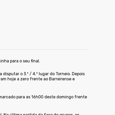
nha para o seu final.
isputar o 3.º / 4.º lugar do Torneio. Depois
am hoje a zero frente ao Barreirense e
á marcado para as 16h00 deste domingo frente
. Na última partida da fase de grupos, os