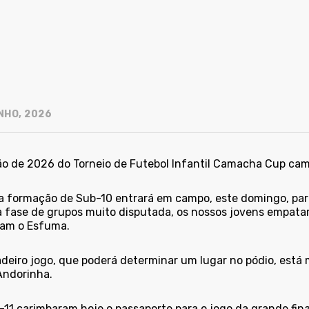
NHO, 2026
ão de 2026 do Torneio de Futebol Infantil Camacha Cup cami
 formação de Sub-10 entrará em campo, este domingo, para d
 fase de grupos muito disputada, os nossos jovens empatar
am o Esfuma.
adeiro jogo, que poderá determinar um lugar no pódio, est
Andorinha.
11 carimbaram hoje o passaporte para o jogo da grande final