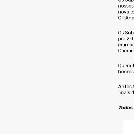
nossos
nova ex
CF And
Os Sub
por 2-
marcada
Camac
Quem t
honroso
Antes 
finais 
Todos 