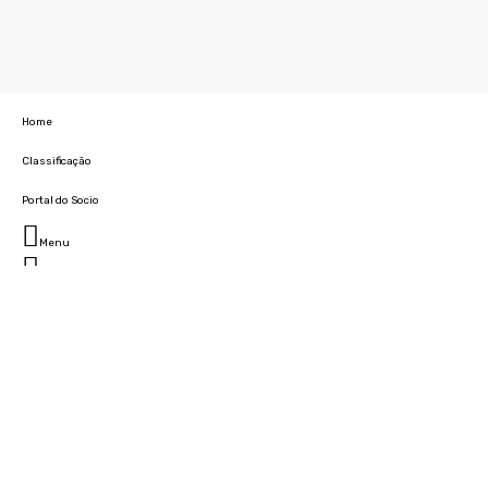
Home
Classificação
Portal do Socio
Menu
Fechar
Home
Clube
História
Marcha
Sede
Instalações