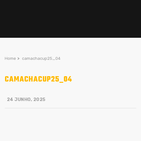
Home
>
camachacup25_04
CAMACHACUP25_04
24 JUNHO, 2025