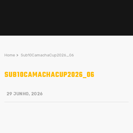
Home
>
Sub10CamachaCup2026_06
SUB10CAMACHACUP2026_06
29 JUNHO, 2026