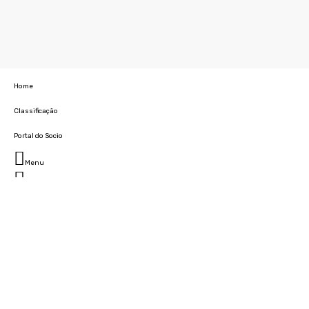
Home
Classificação
Portal do Socio
Menu
Fechar
Home
Clube
História
Marcha
Sede