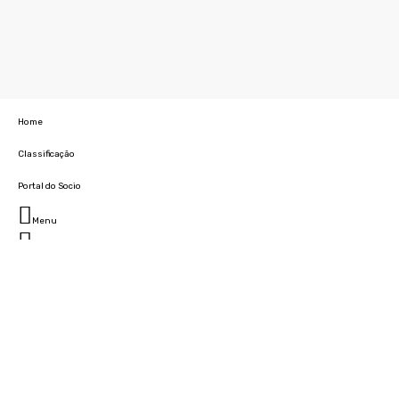
Home
Classificação
Portal do Socio
Menu
Fechar
Home
Clube
História
Marcha
Sede