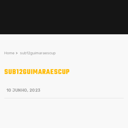
Home
>
sub12guimaraescup
SUB12GUIMARAESCUP
10 JUNHO, 2023