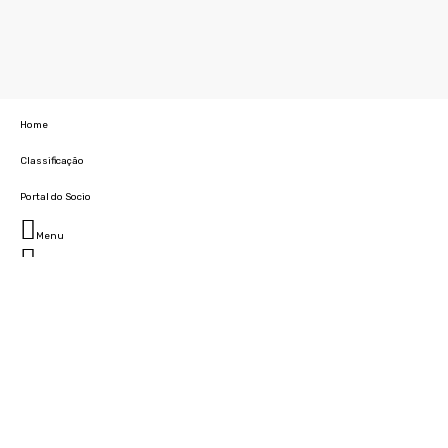
Home
Classificação
Portal do Socio
Menu
Fechar
Home
Clube
História
Marcha
Sede