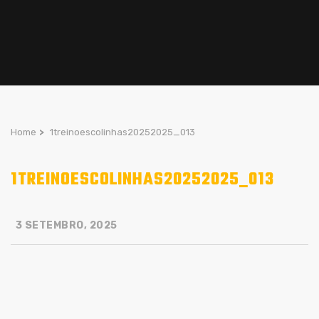
Home
>
1treinoescolinhas20252025_013
1TREINOESCOLINHAS20252025_013
3 SETEMBRO, 2025