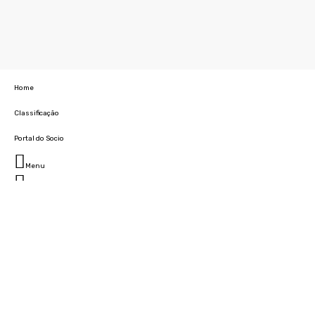
Home
Classificação
Portal do Socio
Menu
Fechar
Home
Clube
História
Marcha
Sede