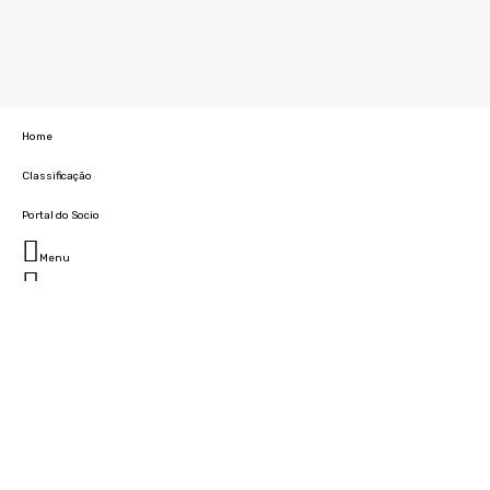
Home
Classificação
Portal do Socio
Menu
Fechar
Home
Clube
História
Marcha
Sede