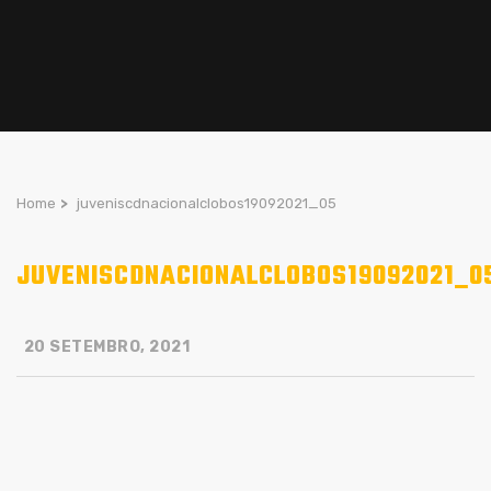
Home
>
juveniscdnacionalclobos19092021_05
JUVENISCDNACIONALCLOBOS19092021_0
20 SETEMBRO, 2021