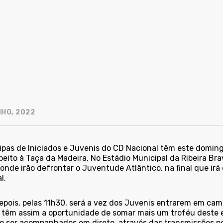
NHO, 2022
ipas de Iniciados e Juvenis do CD Nacional têm este doming
peito à Taça da Madeira. No Estádio Municipal da Ribeira Br
onde irão defrontar o Juventude Atlântico, na final que ir
al.
epois, pelas 11h30, será a vez dos Juvenis entrarem em camp
 têm assim a oportunidade de somar mais um troféu deste e
o ser acompanhados em direto, através das transmissões pe