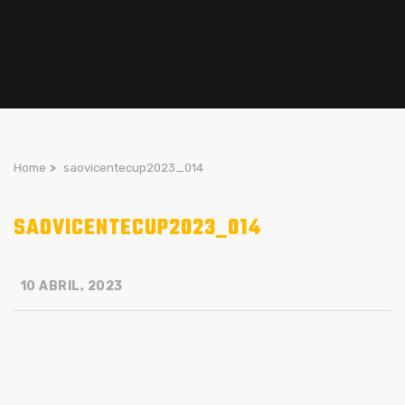
Home
>
saovicentecup2023_014
SAOVICENTECUP2023_014
10 ABRIL, 2023