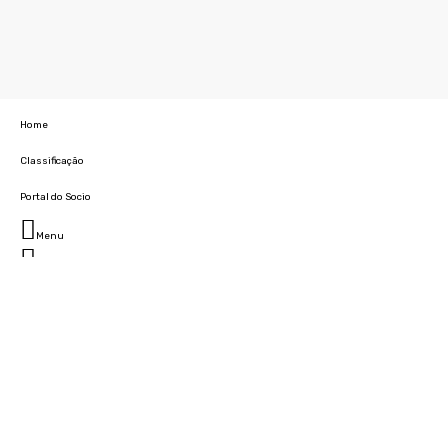
Home
Classificação
Portal do Socio
Menu
Fechar
Home
Clube
História
Marcha
Sede