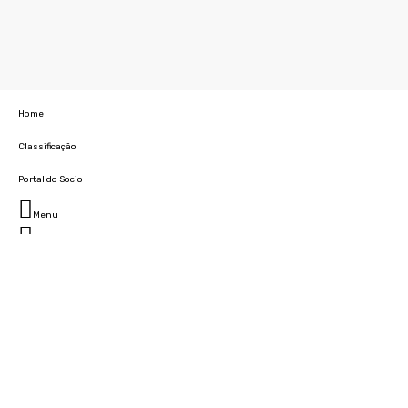
Home
Classificação
Portal do Socio
Menu
Fechar
Home
Clube
História
Marcha
Sede