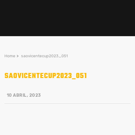
Home
>
saovicentecup2023_051
SAOVICENTECUP2023_051
10 ABRIL, 2023