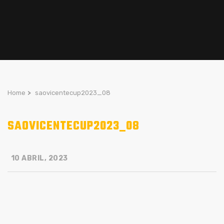
Home
>
saovicentecup2023_08
SAOVICENTECUP2023_08
10 ABRIL, 2023