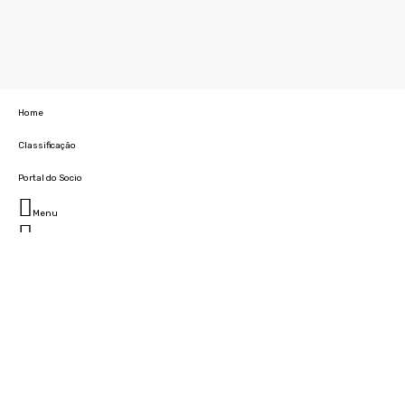
Home
Classificação
Portal do Socio
Menu
Fechar
Home
Clube
História
Marcha
Sede