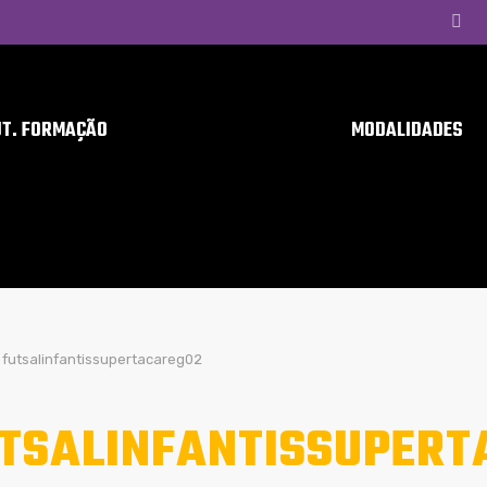
UT. FORMAÇÃO
MODALIDADES
futsalinfantissupertacareg02
TSALINFANTISSUPERT