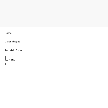
Home
Classificação
Portal do Socio
Menu
Fechar
Home
Clube
História
Marcha
Sede