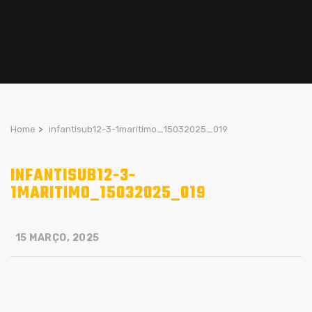
Home
>
infantisub12-3-1maritimo_15032025_019
INFANTISUB12-3-
1MARITIMO_15032025_019
15 MARÇO, 2025