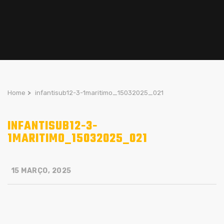
Home
>
infantisub12-3-1maritimo_15032025_021
INFANTISUB12-3-
1MARITIMO_15032025_021
15 MARÇO, 2025