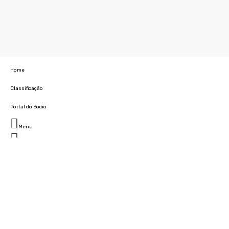
Home
Classificação
Portal do Socio
Menu
Fechar
Home
Clube
História
Marcha
Sede