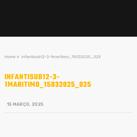
Home
>
infantisub12-3-1maritimo_15032025_025
INFANTISUB12-3-
1MARITIMO_15032025_025
15 MARÇO, 2025