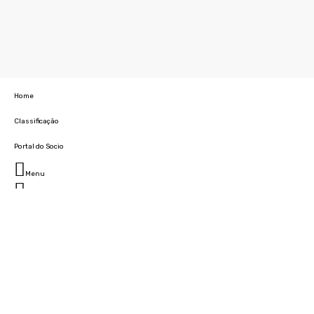
Home
Classificação
Portal do Socio
Menu
Fechar
Home
Clube
História
Marcha
Sede