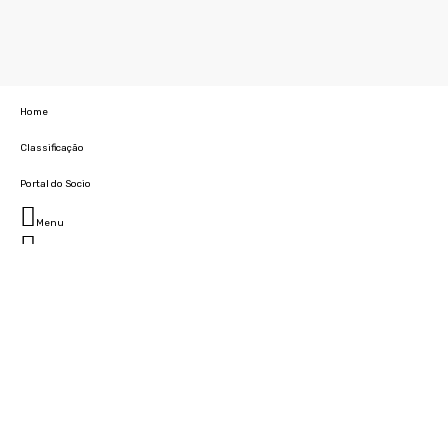
Home
Classificação
Portal do Socio
Menu
Fechar
Home
Clube
História
Marcha
Sede
Instalações