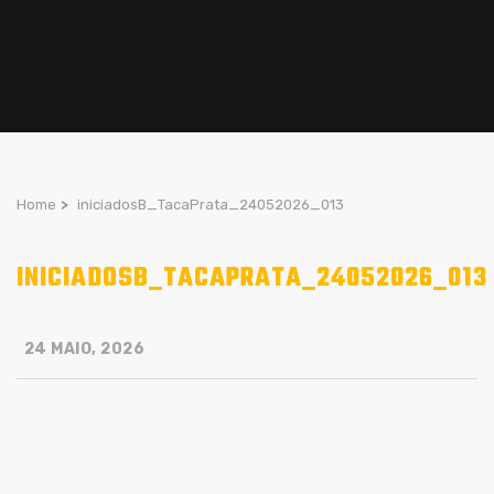
Home
>
iniciadosB_TacaPrata_24052026_013
INICIADOSB_TACAPRATA_24052026_013
24 MAIO, 2026