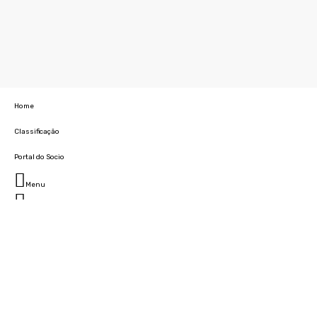
Home
Classificação
Portal do Socio
Menu
Fechar
Home
Clube
História
Marcha