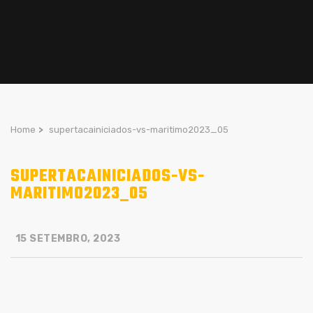
Home
>
supertacainiciados-vs-maritimo2023_05
SUPERTACAINICIADOS-VS-
MARITIMO2023_05
15 SETEMBRO, 2023