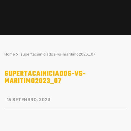
Home
>
supertacainiciados-vs-maritimo2023_07
SUPERTACAINICIADOS-VS-
MARITIMO2023_07
15 SETEMBRO, 2023