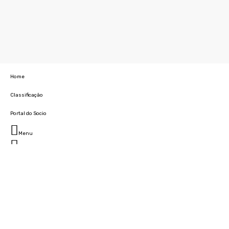
Home
Classificação
Portal do Socio
Menu
Fechar
Home
Clube
História
Marcha