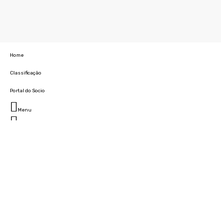
Home
Classificação
Portal do Socio
Menu
Fechar
Home
Clube
História
Marcha
Sede
Instalações