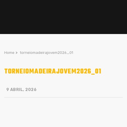
Home
>
torneiomadeirajovem2026_01
TORNEIOMADEIRAJOVEM2026_01
9 ABRIL, 2026