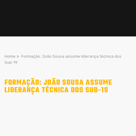
Home
>
Formação: João Sousa assume liderança técnica dos
Sub-19
FORMAÇÃO: JOÃO SOUSA ASSUME
LIDERANÇA TÉCNICA DOS SUB-19