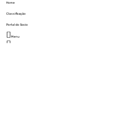
Home
Classificação
Portal do Socio
Menu
Fechar
Home
Clube
História
Marcha
Sede
Instalações
Cidade Desportiva
Estádio da Madeira
Cristiano Ronaldo Campus Futebol