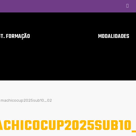
UT. FORMAÇÃO
MODALIDADES
machicocup2025sub10_02
CHICOCUP2025SUB10