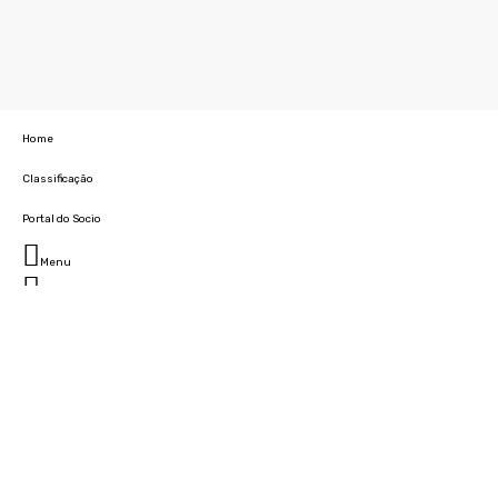
Home
Classificação
Portal do Socio
Menu
Fechar
Home
Clube
História
Marcha
Sede