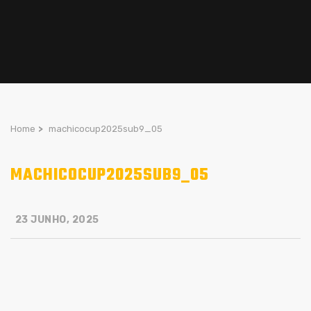
Home
>
machicocup2025sub9_05
MACHICOCUP2025SUB9_05
23 JUNHO, 2025