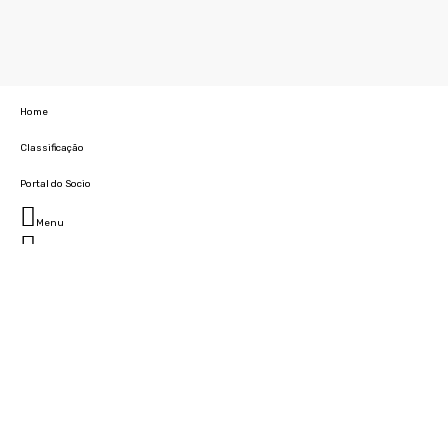
Home
Classificação
Portal do Socio
Menu
Fechar
Home
Clube
História
Marcha
Sede
Instalações