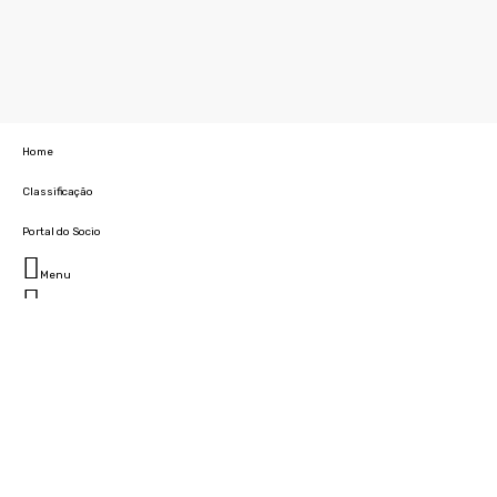
Home
Classificação
Portal do Socio
Menu
Fechar
Home
Clube
História
Marcha
Sede