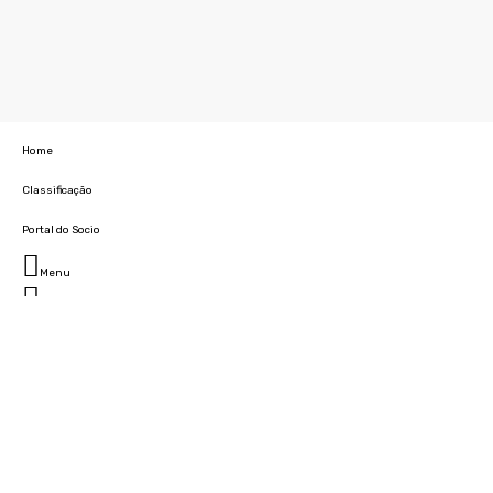
Home
Classificação
Portal do Socio
Menu
Fechar
Home
Clube
História
Marcha
Sede