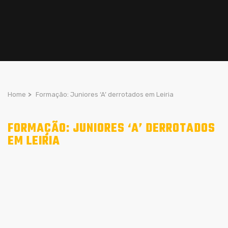
Home
>
Formação: Juniores ‘A’ derrotados em Leiria
FORMAÇÃO: JUNIORES ‘A’ DERROTADOS
EM LEIRIA