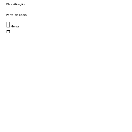
Classificação
Portal do Socio
Menu
Fechar
Home
Clube
História
Marcha
Sede
Instalações
Cidade Desportiva
Estádio da Madeira
Cristiano Ronaldo Campus Futebol
Museu