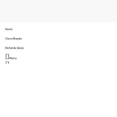
Home
Classificação
Portal do Socio
Menu
Fechar
Home
Clube
História
Marcha
Sede
Instalações