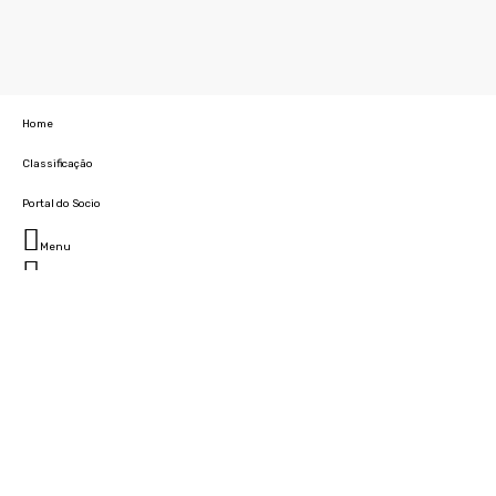
Home
Classificação
Portal do Socio
Menu
Fechar
Home
Clube
História
Marcha
Sede
Instalações