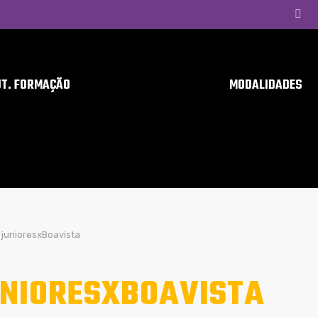
UT. FORMAÇÃO
MODALIDADES
junioresxBoavista
NIORESXBOAVISTA