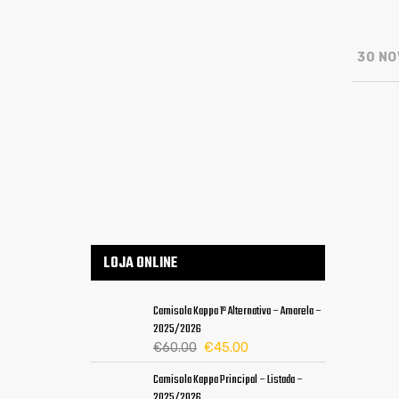
30 NO
LOJA ONLINE
Camisola Kappa 1ª Alternativa – Amarela –
2025/2026
O
O
€
45.00
€
60.00
preço
preço
Camisola Kappa Principal – Listada –
original
atual
2025/2026