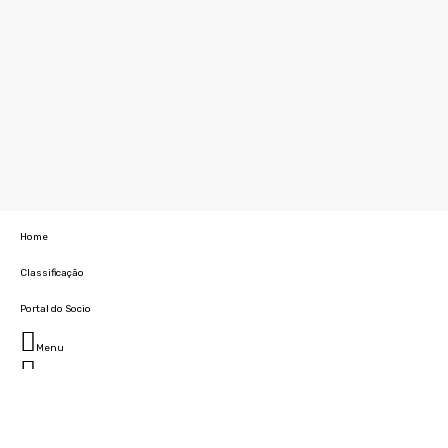
Home
Classificação
Portal do Socio
Menu
Fechar
Home
Clube