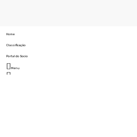
Home
Classificação
Portal do Socio
Menu
Fechar
Home
Clube
História
Marcha
Sede
Instalações