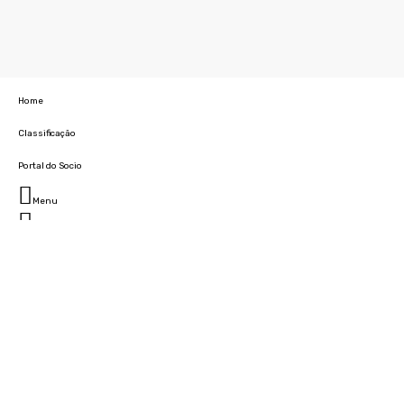
Home
Classificação
Portal do Socio
Menu
Fechar
Home
Clube
História
Marcha
Sede
Instalações