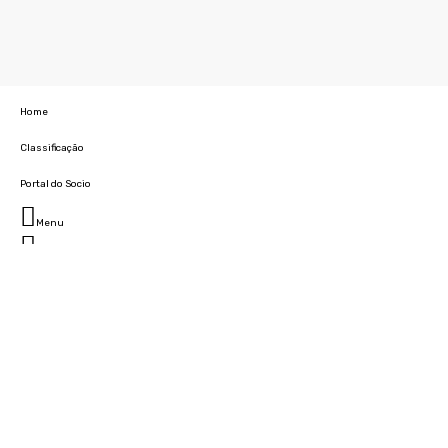
Home
Classificação
Portal do Socio
Menu
Fechar
Home
Clube
História
Marcha
Sede
Instalações