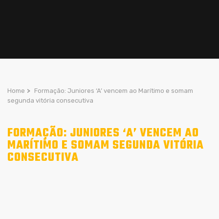
Home
>
Formação: Juniores ‘A’ vencem ao Marítimo e somam
segunda vitória consecutiva
FORMAÇÃO: JUNIORES ‘A’ VENCEM AO
MARÍTIMO E SOMAM SEGUNDA VITÓRIA
CONSECUTIVA