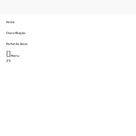
Home
Classificação
Portal do Socio
Menu
Fechar
Home
Clube
História
Marcha
Sede
Instalações
Cidade Desportiva