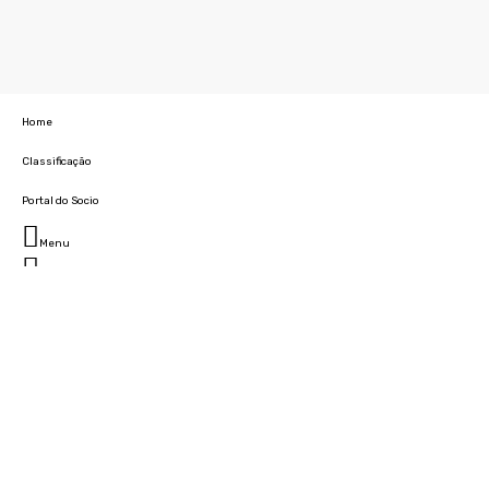
Home
Classificação
Portal do Socio
Menu
Fechar
Home
Clube
História
Marcha
Sede
Instalações