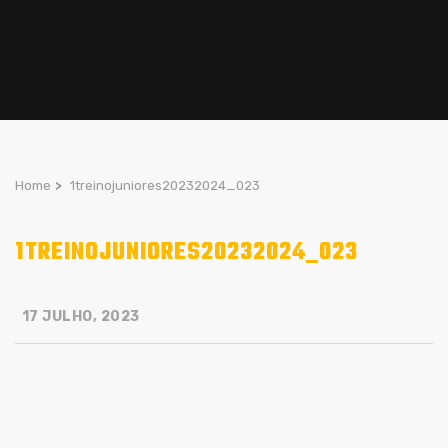
Home
>
1treinojuniores20232024_023
1TREINOJUNIORES20232024_023
17 JULHO, 2023