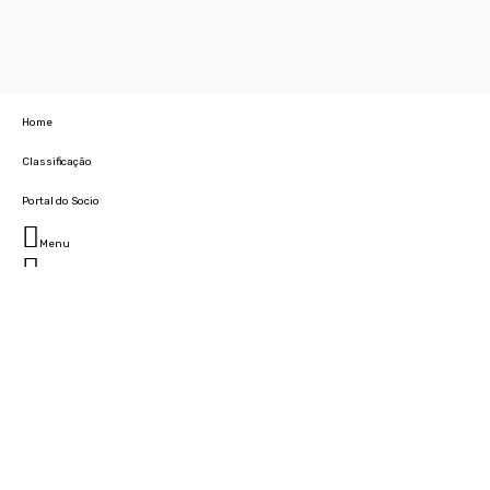
Home
Classificação
Portal do Socio
Menu
Fechar
Home
Clube
História
Marcha
Sede
Instalações