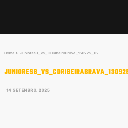
Home
>
JunioresB_vs_CDRibeiraBrava_130925_02
JUNIORESB_VS_CDRIBEIRABRAVA_13092
14 SETEMBRO, 2025