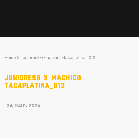
Home
>
junioresB-x-machico-tacaplatina_012
JUNIORESB-X-MACHICO-
TACAPLATINA_012
24 MAIO, 2026