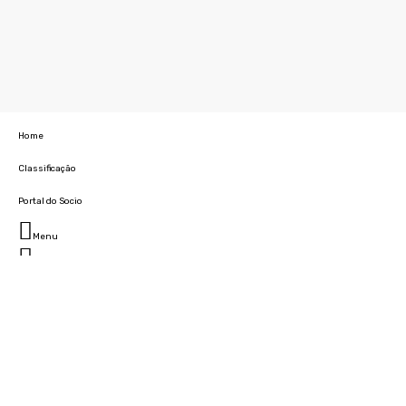
Home
Classificação
Portal do Socio
Menu
Fechar
Home
Clube
História
Marcha