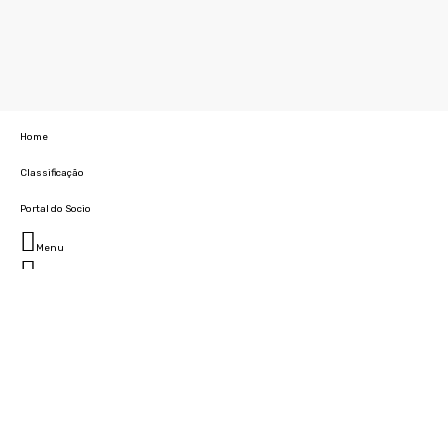
Home
Classificação
Portal do Socio
Menu
Fechar
Home
Clube
História
Marcha
Sede