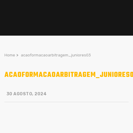
Home
>
acaoformacaoarbitragem_juniores03
ACAOFORMACAOARBITRAGEM_JUNIORES
30 AGOSTO, 2024