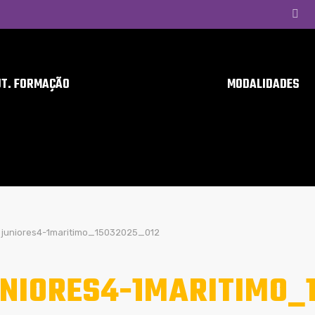
UT. FORMAÇÃO
MODALIDADES
juniores4-1maritimo_15032025_012
NIORES4-1MARITIMO_