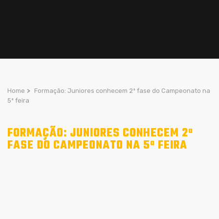
Home
>
Formação: Juniores conhecem 2ª fase do Campeonato na
5ª feira
FORMAÇÃO: JUNIORES CONHECEM 2ª
FASE DO CAMPEONATO NA 5ª FEIRA