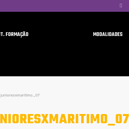
UT. FORMAÇÃO
MODALIDADES
junioresxmaritimo_07
NIORESXMARITIMO_0