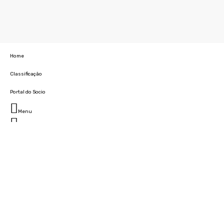
Home
Classificação
Portal do Socio
Menu
Fechar
Home
Clube
História
Marcha
Sede
Instalações