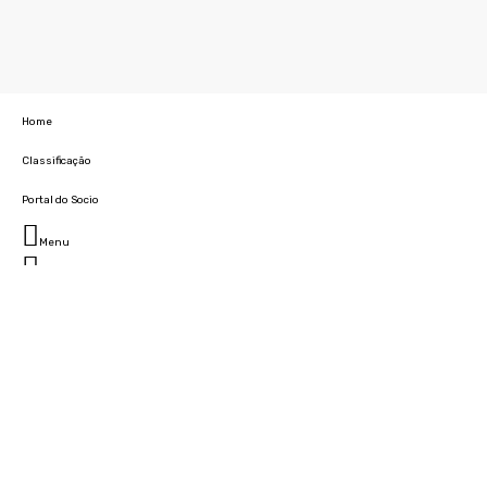
Home
Classificação
Portal do Socio
Menu
Fechar
Home
Clube
História
Marcha
Sede
Instalações